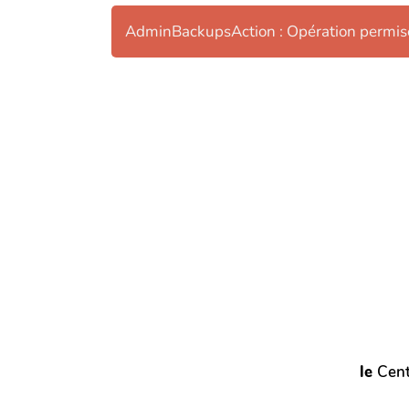
AdminBackupsAction : Opération permis
le
Cent