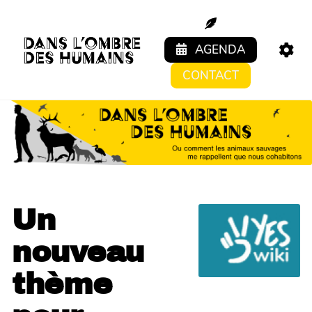
Aller au contenu principal
AGENDA
CONTACT
Un
nouveau
thème